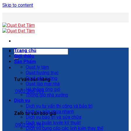
Skip to content
Trang chủ
Giới thiệu
Sản Phẩm
Quạt ly tâm
Quạt hướng trục
Quạt gắn tường
Tư vấn bán hàng
Quạt lắp mái nhà
Hệ thống ống gió
0902 300 769
Thông gió nhà xưởng
Dịch vụ
Dịch vụ tư vấn thi công và bảo trì
Dịch vụ sửa chữa nhanh
Zalo tư vấn báo giá
Dịch vụ bảo trì và sửa chữa
Dịch vụ huấn luyện kỹ thuật
0902 300 761
Dịch vụ cung cấp các linh kiện thay thế