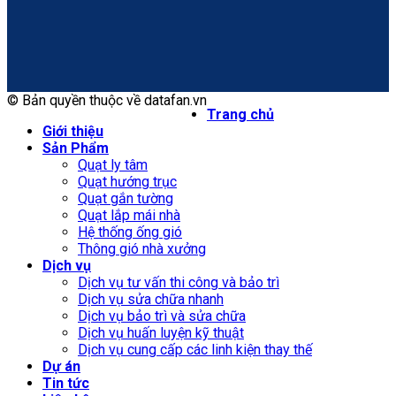
© Bản quyền thuộc về datafan.vn
Trang chủ
Giới thiệu
Sản Phẩm
Quạt ly tâm
Quạt hướng trục
Quạt gắn tường
Quạt lắp mái nhà
Hệ thống ống gió
Thông gió nhà xưởng
Dịch vụ
Dịch vụ tư vấn thi công và bảo trì
Dịch vụ sửa chữa nhanh
Dịch vụ bảo trì và sửa chữa
Dịch vụ huấn luyện kỹ thuật
Dịch vụ cung cấp các linh kiện thay thế
Dự án
Tin tức