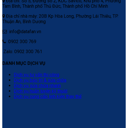
Địa chỉ: Số 5, Đường số 2, KDC Savico, Khu phố 4, Phường
Tam Bình, Thành phố Thủ Đức, Thành phố Hồ Chí Minh
Địa chỉ nhà máy: 20B Kp Hòa Long, Phường Lái Thiêu, TP.
Thuận An, Bình Dương
info@datafan.vn
0902 300 769
Zalo: 0902 300 761
DANH MỤC DỊCH VỤ
Dịch vụ tư vấn thi công
Dịch vụ bảo trì & sửa chữa
Dịch vụ sửa chữa nhanh
Dịch vụ huấn luyện kỹ thuật
Dịch vụ cung cấp linh kiện thay thế