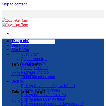
Skip to content
Trang chủ
Giới thiệu
Sản Phẩm
Quạt ly tâm
Quạt hướng trục
Quạt gắn tường
Tư vấn bán hàng
Quạt lắp mái nhà
Hệ thống ống gió
0902 300 769
Thông gió nhà xưởng
Dịch vụ
Dịch vụ tư vấn thi công và bảo trì
Dịch vụ sửa chữa nhanh
Zalo tư vấn báo giá
Dịch vụ bảo trì và sửa chữa
Dịch vụ huấn luyện kỹ thuật
0902 300 761
Dịch vụ cung cấp các linh kiện thay thế