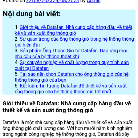
Posted on
22/08/2023
29/08/2023
by
Admin
Nội dung bài viết:
Giới thiệu về Datafan: Nhà cung cấp hàng đầu về thiết
kế và sản xuất ống thông gió
Sự quan trọng của ống thông gió trong hệ thống thông
gió hiện đại
Sản phẩm Ống Thông Gió từ Datafan: Đáp ứng mọi
nhu cầu của hệ thống thoát khí
Sự chuyên nghiệp và chất lượng trong quy trình sản
xuất tại Datafan
Tại sao nên chọn Datafan cho ống thông gió của hệ
thống thông gió của bạn
Kết luận: Tin tưởng Datafan để thiết kế và sản xuất
ống thông gió cho hệ thống thông gió tốt nhất
Giới thiệu về Datafan: Nhà cung cấp hàng đầu về
thiết kế và sản xuất ống thông gió
Datafan là một nhà cung cấp hàng đầu về thiết kế và sản xuất
ống thông gió chất lượng cao. Với hơn mười năm kinh nghiệm
trong ngành công nghiệp hệ thống thông gió, Datafan đã xây