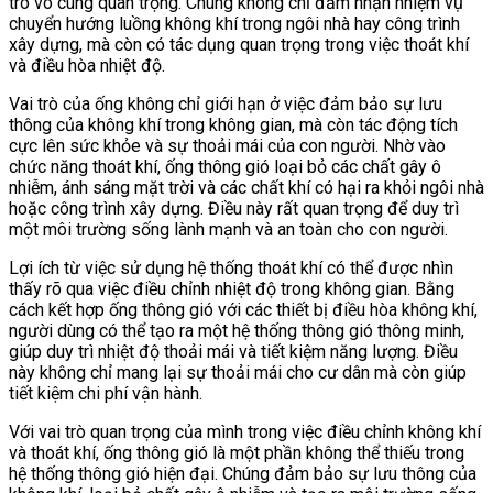
trò vô cùng quan trọng. Chúng không chỉ đảm nhận nhiệm vụ
chuyển hướng luồng không khí trong ngôi nhà hay công trình
xây dựng, mà còn có tác dụng quan trọng trong việc thoát khí
và điều hòa nhiệt độ.
Vai trò của ống không chỉ giới hạn ở việc đảm bảo sự lưu
thông của không khí trong không gian, mà còn tác động tích
cực lên sức khỏe và sự thoải mái của con người. Nhờ vào
chức năng thoát khí, ống thông gió loại bỏ các chất gây ô
nhiễm, ánh sáng mặt trời và các chất khí có hại ra khỏi ngôi nhà
hoặc công trình xây dựng. Điều này rất quan trọng để duy trì
một môi trường sống lành mạnh và an toàn cho con người.
Lợi ích từ việc sử dụng hệ thống thoát khí có thể được nhìn
thấy rõ qua việc điều chỉnh nhiệt độ trong không gian. Bằng
cách kết hợp ống thông gió với các thiết bị điều hòa không khí,
người dùng có thể tạo ra một hệ thống thông gió thông minh,
giúp duy trì nhiệt độ thoải mái và tiết kiệm năng lượng. Điều
này không chỉ mang lại sự thoải mái cho cư dân mà còn giúp
tiết kiệm chi phí vận hành.
Với vai trò quan trọng của mình trong việc điều chỉnh không khí
và thoát khí, ống thông gió là một phần không thể thiếu trong
hệ thống thông gió hiện đại. Chúng đảm bảo sự lưu thông của