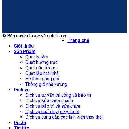
© Bản quyền thuộc về datafan.vn
Trang chủ
Giới thiệu
Sản Phẩm
Quạt ly tâm
Quạt hướng trục
Quạt gắn tường
Quạt lắp mái nhà
Hệ thống ống gió
Thông gió nhà xưởng
Dịch vụ
Dịch vụ tư vấn thi công và bảo trì
Dịch vụ sửa chữa nhanh
Dịch vụ bảo trì và sửa chữa
Dịch vụ huấn luyện kỹ thuật
Dịch vụ cung cấp các linh kiện thay thế
Dự án
Tin tức