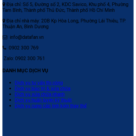
Địa chỉ: Số 5, Đường số 2, KDC Savico, Khu phố 4, Phường
Tam Bình, Thành phố Thủ Đức, Thành phố Hồ Chí Minh
Địa chỉ nhà máy: 20B Kp Hòa Long, Phường Lái Thiêu, TP.
Thuận An, Bình Dương
info@datafan.vn
0902 300 769
Zalo: 0902 300 761
DANH MỤC DỊCH VỤ
Dịch vụ tư vấn thi công
Dịch vụ bảo trì & sửa chữa
Dịch vụ sửa chữa nhanh
Dịch vụ huấn luyện kỹ thuật
Dịch vụ cung cấp linh kiện thay thế