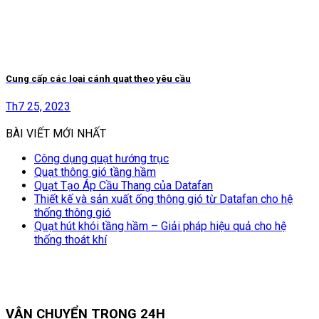
Cung cấp các loại cánh quạt theo yêu cầu
Th7 25, 2023
BÀI VIẾT MỚI NHẤT
Công dụng quạt hướng trục
Quạt thông gió tầng hầm
Quạt Tạo Áp Cầu Thang của Datafan
Thiết kế và sản xuất ống thông gió từ Datafan cho hệ
thống thông gió
Quạt hút khói tầng hầm – Giải pháp hiệu quả cho hệ
thống thoát khí
VẬN CHUYỂN TRONG 24H