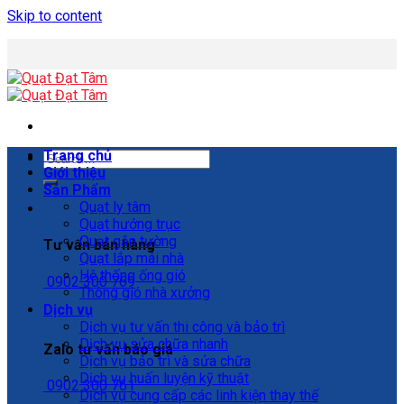
Skip to content
Trang chủ
Giới thiệu
Sản Phẩm
Quạt ly tâm
Quạt hướng trục
Quạt gắn tường
Tư vấn bán hàng
Quạt lắp mái nhà
Hệ thống ống gió
0902 300 769
Thông gió nhà xưởng
Dịch vụ
Dịch vụ tư vấn thi công và bảo trì
Dịch vụ sửa chữa nhanh
Zalo tư vấn báo giá
Dịch vụ bảo trì và sửa chữa
Dịch vụ huấn luyện kỹ thuật
0902 300 761
Dịch vụ cung cấp các linh kiện thay thế