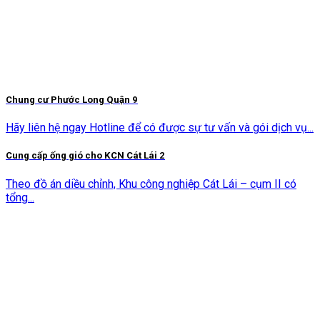
Chung cư Phước Long Quận 9
Hãy liên hệ ngay Hotline để có được sự tư vấn và gói dịch vụ...
Cung cấp ống gió cho KCN Cát Lái 2
Theo đồ án diều chỉnh, Khu công nghiệp Cát Lái – cụm II có
tổng...