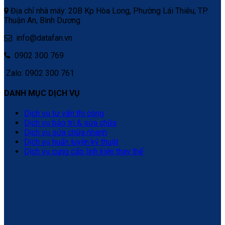
Địa chỉ nhà máy: 20B Kp Hòa Long, Phường Lái Thiêu, TP.
Thuận An, Bình Dương
info@datafan.vn
0902 300 769
Zalo: 0902 300 761
DANH MỤC DỊCH VỤ
Dịch vụ tư vấn thi công
Dịch vụ bảo trì & sửa chữa
Dịch vụ sửa chữa nhanh
Dịch vụ huấn luyện kỹ thuật
Dịch vụ cung cấp linh kiện thay thế