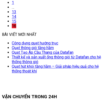
1
…
13
14
15
16
BÀI VIẾT MỚI NHẤT
Công dụng quạt hướng trục
Quạt thông gió tầng hầm
Quạt Tạo Áp Cầu Thang của Datafan
Thiết kế và sản xuất ống thông gió từ Datafan cho hệ
thống thông gió
Quạt hút khói tầng hầm – Giải pháp hiệu quả cho hệ
thống thoát khí
VẬN CHUYỂN TRONG 24H