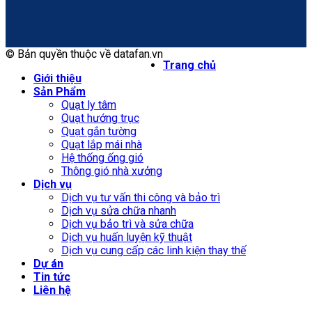
© Bản quyền thuộc về datafan.vn
Trang chủ
Giới thiệu
Sản Phẩm
Quạt ly tâm
Quạt hướng trục
Quạt gắn tường
Quạt lắp mái nhà
Hệ thống ống gió
Thông gió nhà xưởng
Dịch vụ
Dịch vụ tư vấn thi công và bảo trì
Dịch vụ sửa chữa nhanh
Dịch vụ bảo trì và sửa chữa
Dịch vụ huấn luyện kỹ thuật
Dịch vụ cung cấp các linh kiện thay thế
Dự án
Tin tức
Liên hệ