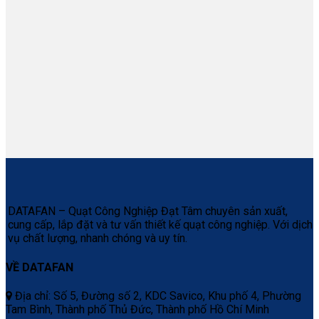
DATAFAN – Quạt Công Nghiệp Đạt Tâm chuyên sản xuất,
cung cấp, lắp đặt và tư vấn thiết kế quạt công nghiệp. Với dịch
vụ chất lượng, nhanh chóng và uy tín.
VỀ DATAFAN
Địa chỉ: Số 5, Đường số 2, KDC Savico, Khu phố 4, Phường
Tam Bình, Thành phố Thủ Đức, Thành phố Hồ Chí Minh