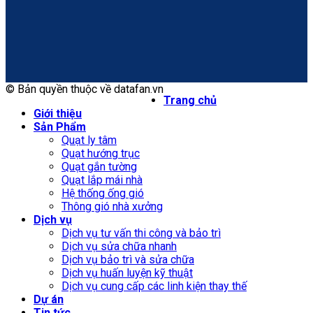
© Bản quyền thuộc về datafan.vn
Trang chủ
Giới thiệu
Sản Phẩm
Quạt ly tâm
Quạt hướng trục
Quạt gắn tường
Quạt lắp mái nhà
Hệ thống ống gió
Thông gió nhà xưởng
Dịch vụ
Dịch vụ tư vấn thi công và bảo trì
Dịch vụ sửa chữa nhanh
Dịch vụ bảo trì và sửa chữa
Dịch vụ huấn luyện kỹ thuật
Dịch vụ cung cấp các linh kiện thay thế
Dự án
Tin tức