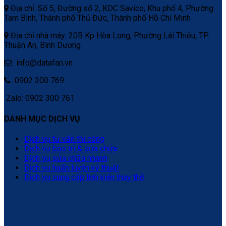
Địa chỉ: Số 5, Đường số 2, KDC Savico, Khu phố 4, Phường
Tam Bình, Thành phố Thủ Đức, Thành phố Hồ Chí Minh
Địa chỉ nhà máy: 20B Kp Hòa Long, Phường Lái Thiêu, TP.
Thuận An, Bình Dương
info@datafan.vn
0902 300 769
Zalo: 0902 300 761
DANH MỤC DỊCH VỤ
Dịch vụ tư vấn thi công
Dịch vụ bảo trì & sửa chữa
Dịch vụ sửa chữa nhanh
Dịch vụ huấn luyện kỹ thuật
Dịch vụ cung cấp linh kiện thay thế