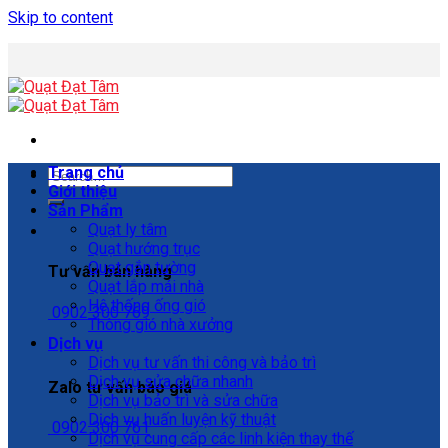
Skip to content
Trang chủ
Giới thiệu
Sản Phẩm
Quạt ly tâm
Quạt hướng trục
Quạt gắn tường
Tư vấn bán hàng
Quạt lắp mái nhà
Hệ thống ống gió
0902 300 769
Thông gió nhà xưởng
Dịch vụ
Dịch vụ tư vấn thi công và bảo trì
Dịch vụ sửa chữa nhanh
Zalo tư vấn báo giá
Dịch vụ bảo trì và sửa chữa
Dịch vụ huấn luyện kỹ thuật
0902 300 761
Dịch vụ cung cấp các linh kiện thay thế