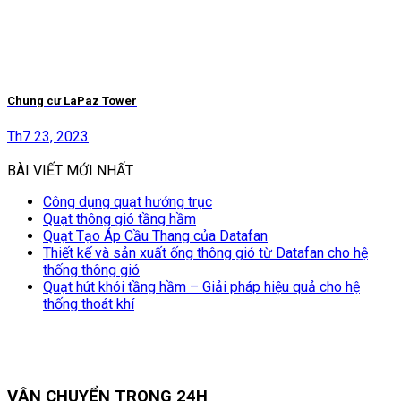
Chung cư LaPaz Tower
Th7 23, 2023
BÀI VIẾT MỚI NHẤT
Công dụng quạt hướng trục
Quạt thông gió tầng hầm
Quạt Tạo Áp Cầu Thang của Datafan
Thiết kế và sản xuất ống thông gió từ Datafan cho hệ
thống thông gió
Quạt hút khói tầng hầm – Giải pháp hiệu quả cho hệ
thống thoát khí
VẬN CHUYỂN TRONG 24H