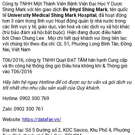
Công ty TNHH Một Thành Viên Bệnh Viện Đại Học Y Dược
Shing Mark với tên giao dịch
Bv Đhyd Shing Mark
, tên quốc
tế
University Medical Shing Mark Hospital
, đã hoạt động
hơn 3 năm trong lĩnh vực Hoạt động quản lý nhà nước trong
các lĩnh vực y tế, giáo dục, văn hoá và các dịch vụ xã hội khác
(trừ bảo đảm xã hội bắt buộc). Hiện đang được điều hành
bởi Chao Chung Lee . Mọi chi tiết quý khách vui lòng liên lạc
với chúng tôi theo địa chỉ: QL 51, Phường Long Bình Tân, Đồng
Nai, Việt Nam
T06/2016, công ty TNHH Quạt ĐẠT TÂM hân hạnh Cung cấp
và thi công hệ thống ống gió Điều hòa không khí & Thông gió
vào T06/2016
Hãy liên hệ ngay Hotline để có được sự tư vấn và gói dịch vụ
tốt nhất cho nhu cầu sản xuất của Quý khách.
Hotline: 0902 300 769
Zalo: 0902 300 761
Website:
https://datafan.vn/
Địa chỉ tại: Số 5 Đường số 2, KDC Savico, Khu Phố 4, Phường