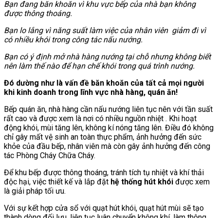
Bạn đang băn khoăn vì khu vực bếp của nhà bạn không
được thông thoáng.
Bạn lo lắng vì năng suất làm việc của nhân viên giảm đi vì
có nhiều khói trong công tác nấu nướng.
Bạn có ý định mở nhà hàng nướng tại chỗ nhưng không biết
nên làm thế nào để hạn chế khói trong quá trình nướng.
Đó dường như là vấn đề băn khoăn của tất cả mọi người
khi kinh doanh trong lĩnh vực nhà hàng, quán ăn!
Bếp quán ăn, nhà hàng cần nấu nướng liên tục nên với tần suất
rất cao và được xem là nơi có nhiều nguồn nhiệt . Khi hoạt
động khói, mùi tăng lên, không kí nóng tăng lên. Điều đó không
chỉ gây mất vệ sinh an toàn thực phẩm, ảnh hưởng đến sức
khỏe của đầu bếp, nhân viên mà còn gây ảnh hưởng đến công
tác Phòng Cháy Chữa Cháy.
Để khu bếp được thông thoáng, tránh tích tụ nhiệt và khí thải
độc hại, việc thiết kế và lắp đặt
hệ thống hút khói
được xem
là giải pháp tối ưu.
Với sự kết hợp cửa sổ với quạt hút khói, quạt hút mùi sẽ tạo
thành dòng đối lưu, liên tục luân chuyển không khí, làm thông