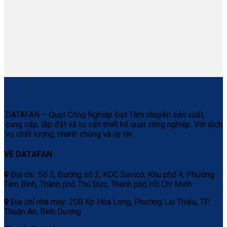
DATAFAN – Quạt Công Nghiệp Đạt Tâm chuyên sản xuất,
cung cấp, lắp đặt và tư vấn thiết kế quạt công nghiệp. Với dịch
vụ chất lượng, nhanh chóng và uy tín.
VỀ DATAFAN
Địa chỉ: Số 5, Đường số 2, KDC Savico, Khu phố 4, Phường
Tam Bình, Thành phố Thủ Đức, Thành phố Hồ Chí Minh
Địa chỉ nhà máy: 20B Kp Hòa Long, Phường Lái Thiêu, TP.
Thuận An, Bình Dương