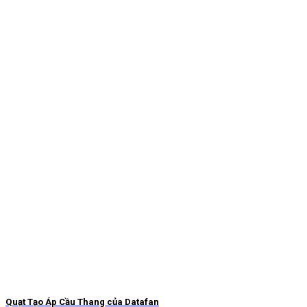
Quạt Tạo Áp Cầu Thang của Datafan