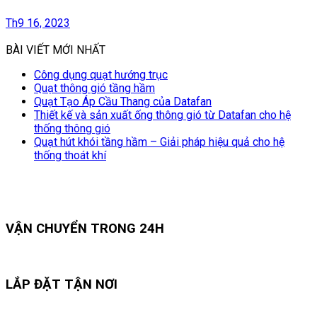
Th9 16, 2023
BÀI VIẾT MỚI NHẤT
Công dụng quạt hướng trục
Quạt thông gió tầng hầm
Quạt Tạo Áp Cầu Thang của Datafan
Thiết kế và sản xuất ống thông gió từ Datafan cho hệ
thống thông gió
Quạt hút khói tầng hầm – Giải pháp hiệu quả cho hệ
thống thoát khí
VẬN CHUYỂN TRONG 24H
LẮP ĐẶT TẬN NƠI