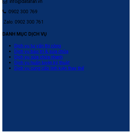
info@datafan.vn
0902 300 769
Zalo: 0902 300 761
DANH MỤC DỊCH VỤ
Dịch vụ tư vấn thi công
Dịch vụ bảo trì & sửa chữa
Dịch vụ sửa chữa nhanh
Dịch vụ huấn luyện kỹ thuật
Dịch vụ cung cấp linh kiện thay thế