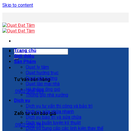
Skip to content
Trang chủ
Giới thiệu
Sản Phẩm
Quạt ly tâm
Quạt hướng trục
Quạt gắn tường
Tư vấn bán hàng
Quạt lắp mái nhà
Hệ thống ống gió
0902 300 769
Thông gió nhà xưởng
Dịch vụ
Dịch vụ tư vấn thi công và bảo trì
Dịch vụ sửa chữa nhanh
Zalo tư vấn báo giá
Dịch vụ bảo trì và sửa chữa
Dịch vụ huấn luyện kỹ thuật
0902 300 761
Dịch vụ cung cấp các linh kiện thay thế