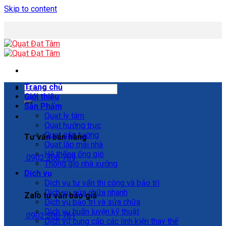
Skip to content
Trang chủ
Giới thiệu
Sản Phẩm
Quạt ly tâm
Quạt hướng trục
Quạt gắn tường
Tư vấn bán hàng
Quạt lắp mái nhà
Hệ thống ống gió
0902 300 769
Thông gió nhà xưởng
Dịch vụ
Dịch vụ tư vấn thi công và bảo trì
Dịch vụ sửa chữa nhanh
Zalo tư vấn báo giá
Dịch vụ bảo trì và sửa chữa
Dịch vụ huấn luyện kỹ thuật
0902 300 761
Dịch vụ cung cấp các linh kiện thay thế