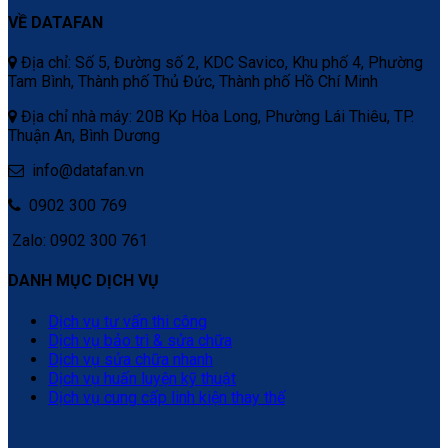
VỀ DATAFAN
Địa chỉ: Số 5, Đường số 2, KDC Savico, Khu phố 4, Phường
Tam Bình, Thành phố Thủ Đức, Thành phố Hồ Chí Minh
Địa chỉ nhà máy: 20B Kp Hòa Long, Phường Lái Thiêu, TP.
Thuận An, Bình Dương
info@datafan.vn
0902 300 769
Zalo: 0902 300 761
DANH MỤC DỊCH VỤ
Dịch vụ tư vấn thi công
Dịch vụ bảo trì & sửa chữa
Dịch vụ sửa chữa nhanh
Dịch vụ huấn luyện kỹ thuật
Dịch vụ cung cấp linh kiện thay thế