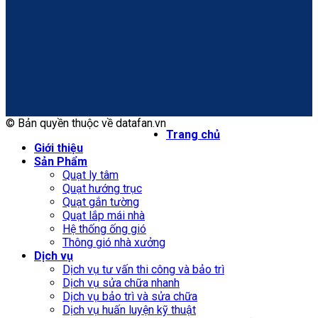
© Bản quyền thuộc về datafan.vn
Trang chủ
Giới thiệu
Sản Phẩm
Quạt ly tâm
Quạt hướng trục
Quạt gắn tường
Quạt lắp mái nhà
Hệ thống ống gió
Thông gió nhà xưởng
Dịch vụ
Dịch vụ tư vấn thi công và bảo trì
Dịch vụ sửa chữa nhanh
Dịch vụ bảo trì và sửa chữa
Dịch vụ huấn luyện kỹ thuật