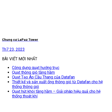
Chung cư LaPaz Tower
Th7 23, 2023
BÀI VIẾT MỚI NHẤT
Công dụng quạt hướng trục
Quạt thông gió tầng hầm
Quạt Tạo Áp Cầu Thang của Datafan
Thiết kế và sản xuất ống thông gió từ Datafan cho hệ
thống thông gió
Quạt hút khói tầng hầm – Giải pháp hiệu quả cho hệ
thống thoát khí