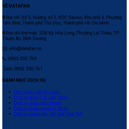
VỀ DATAFAN
Địa chỉ: Số 5, Đường số 2, KDC Savico, Khu phố 4, Phường
Tam Bình, Thành phố Thủ Đức, Thành phố Hồ Chí Minh
Địa chỉ nhà máy: 20B Kp Hòa Long, Phường Lái Thiêu, TP.
Thuận An, Bình Dương
info@datafan.vn
0902 300 769
Zalo: 0902 300 761
DANH MỤC DỊCH VỤ
Dịch vụ tư vấn thi công
Dịch vụ bảo trì & sửa chữa
Dịch vụ sửa chữa nhanh
Dịch vụ huấn luyện kỹ thuật
Dịch vụ cung cấp linh kiện thay thế