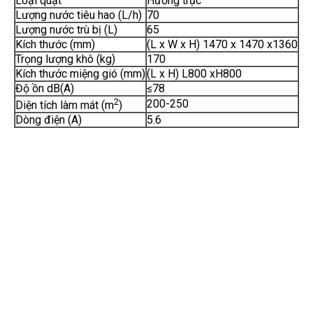
Loại quạt
Hướng trục
Lượng nước tiêu hao (L/h)
70
Lượng nước trù bị (L)
65
Kích thước (mm)
(L x W x H) 1470 x 1470 x1360
Trọng lượng khô (kg)
170
Kích thước miệng gió (mm)
(L x H) L800 xH800
Độ ồn dB(A)
≤78
2
200-250
Diện tích làm mát (m
)
Dòng điện (A)
5.6