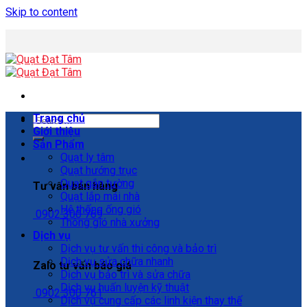
Skip to content
Trang chủ
Giới thiệu
Sản Phẩm
Quạt ly tâm
Quạt hướng trục
Quạt gắn tường
Tư vấn bán hàng
Quạt lắp mái nhà
Hệ thống ống gió
0902 300 769
Thông gió nhà xưởng
Dịch vụ
Dịch vụ tư vấn thi công và bảo trì
Dịch vụ sửa chữa nhanh
Zalo tư vấn báo giá
Dịch vụ bảo trì và sửa chữa
Dịch vụ huấn luyện kỹ thuật
0902 300 761
Dịch vụ cung cấp các linh kiện thay thế