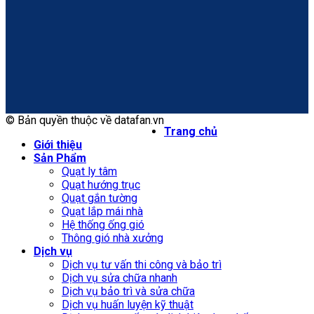
© Bản quyền thuộc về datafan.vn
Trang chủ
Giới thiệu
Sản Phẩm
Quạt ly tâm
Quạt hướng trục
Quạt gắn tường
Quạt lắp mái nhà
Hệ thống ống gió
Thông gió nhà xưởng
Dịch vụ
Dịch vụ tư vấn thi công và bảo trì
Dịch vụ sửa chữa nhanh
Dịch vụ bảo trì và sửa chữa
Dịch vụ huấn luyện kỹ thuật